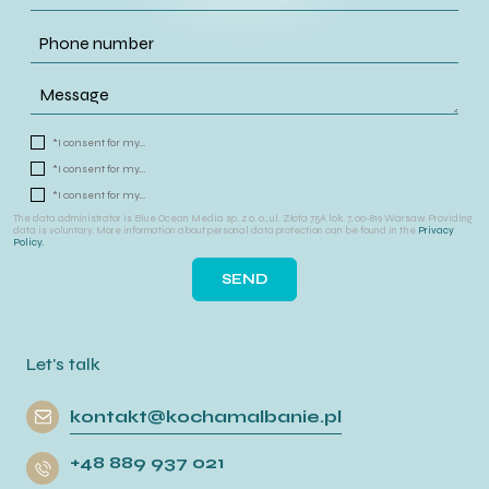
*I consent for my...
*I consent for my...
*I consent for my...
The data administrator is Blue Ocean Media sp. z o. o., ul. Złota 75A lok. 7, 00-819 Warsaw. Providing
data is voluntary. More information about personal data protection can be found in the
Privacy
Policy.
Let's talk
kontakt@kochamalbanie.pl
+48 889 937 021