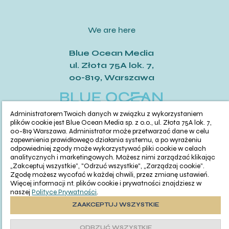
We are here
Blue Ocean Media
ul. Złota 75A lok. 7,
00-819, Warszawa
Administratorem Twoich danych w związku z wykorzystaniem
plików cookie jest Blue Ocean Media sp. z o.o., ul. Złota 75A lok. 7,
00-819 Warszawa. Administrator może przetwarzać dane w celu
Cześć!
zapewnienia prawidłowego działania systemu, a po wyrażeniu
Czy chcesz,
odpowiedniej zgody może wykorzystywać pliki cookie w celach
żebyśmy oddzwonili
analitycznych i marketingowych. Możesz nimi zarządzać klikając
This presentation is for commercial information
do Ciebie za darmo
„Zakceptuj wszystkie”, "Odrzuć wszystkie", „Zarządzaj cookie”.
w
28
sekund?
Zgodę możesz wycofać w każdej chwili, przez zmianę ustawień.
purposes only and does not constitute an offer
Więcej informacji nt. plików cookie i prywatności znajdziesz w
pursuant to Article 66, § 1 of the Civil Code. The Seller
naszej
Polityce Prywatności
.
TAK
is not responsible for any errors or outdated offers.
ZAAKCEPTUJ WSZYSTKIE
The layouts and areas of the premises were
developed based on an architectural concept and
ODRZUĆ WSZYSTKIE