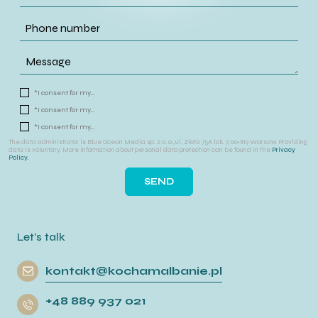
*I consent for my...
*I consent for my...
*I consent for my...
The data administrator is Blue Ocean Media sp. z o. o., ul. Złota 75A lok. 7, 00-819 Warsaw. Providing
data is voluntary. More information about personal data protection can be found in the
Privacy
Policy.
Let's talk
kontakt@kochamalbanie.pl
+48 889 937 021