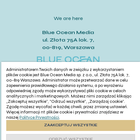
We are here
Blue Ocean Media
ul. Złota 75A lok. 7,
00-819, Warszawa
Administratorem Twoich danych w związku z wykorzystaniem
plików cookie jest Blue Ocean Media sp. z o.o., ul. Złota 75A lok. 7,
00-819 Warszawa. Administrator może przetwarzać dane w celu
Cześć!
zapewnienia prawidłowego działania systemu, a po wyrażeniu
Czy chcesz,
odpowiedniej zgody może wykorzystywać pliki cookie w celach
żebyśmy oddzwonili
analitycznych i marketingowych. Możesz nimi zarządzać klikając
This presentation is for commercial information
do Ciebie za darmo
„Zakceptuj wszystkie”, "Odrzuć wszystkie", „Zarządzaj cookie”.
w
28
sekund?
Zgodę możesz wycofać w każdej chwili, przez zmianę ustawień.
purposes only and does not constitute an offer
Więcej informacji nt. plików cookie i prywatności znajdziesz w
pursuant to Article 66, § 1 of the Civil Code. The Seller
naszej
Polityce Prywatności
.
TAK
is not responsible for any errors or outdated offers.
ZAAKCEPTUJ WSZYSTKIE
The layouts and areas of the premises were
developed based on an architectural concept and
ODRZUĆ WSZYSTKIE