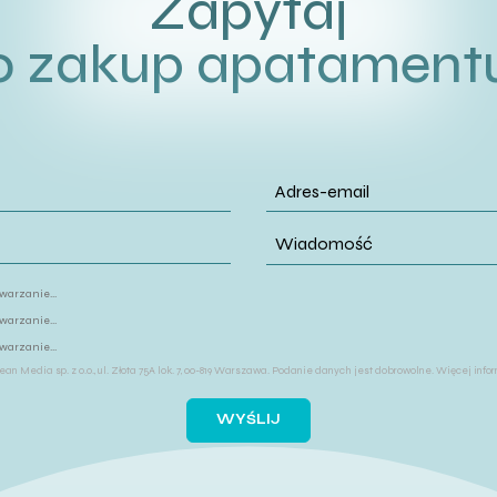
Zapytaj
o zakup apatament
arzanie...
arzanie...
arzanie...
an Media sp. z o.o., ul. Złota 75A lok. 7, 00-819 Warszawa. Podanie danych jest dobrowolne. Więcej in