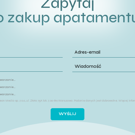
Zapytaj
o zakup apatament
arzanie...
arzanie...
arzanie...
an Media sp. z o.o., ul. Złota 75A lok. 7, 00-819 Warszawa. Podanie danych jest dobrowolne. Więcej in