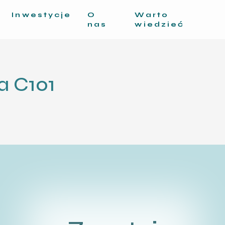
Inwestycje
O
Warto
nas
wiedzieć
a C101